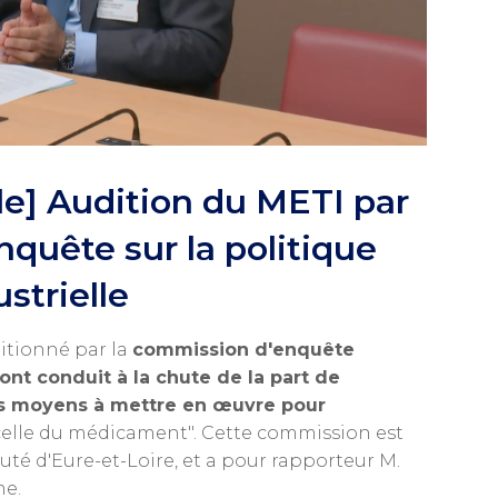
e] Audition du METI par
quête sur la politique
ustrielle
ditionné par la
commission d'enquête
 ont conduit à la chute de la part de
 les moyens à mettre en œuvre pour
elle du médicament". Cette commission est
té d'Eure-et-Loire, et a pour rapporteur M.
me.