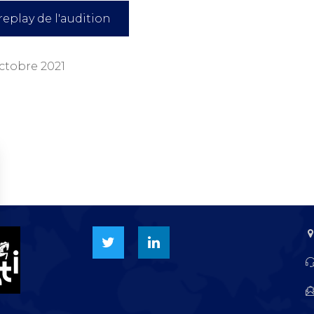
eplay de l'audition
ctobre 2021
p
dIn
Partager
vos Options