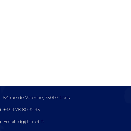
54 rue de Varenne, 75007 Paris
+33 9 78 80 32 95
Email : dg@m-eti.fr