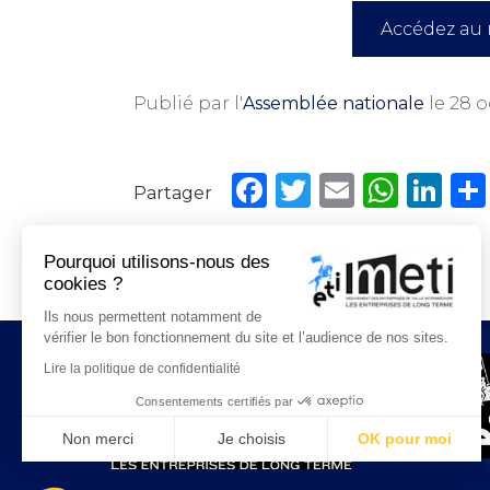
Accédez au r
Publié par l'
Assemblée nationale
le 28 o
Facebook
Twitter
Email
WhatsAp
Linke
Pourquoi utilisons-nous des
cookies ?
Ils nous permettent notamment de
vérifier le bon fonctionnement du site et l’audience de nos sites.
Lire la politique de confidentialité
Consentements certifiés par
Non merci
Je choisis
OK pour moi
Plateforme de Gestion du Consentement : Personnalisez 
Axeptio consent