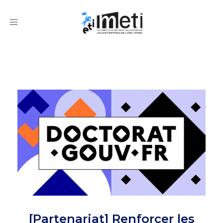
Toggle
navigation
[Partenariat] Renforcer les